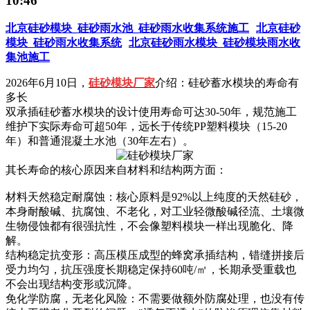
10:46
北京硅砂模块_硅砂雨水池_硅砂雨水收集系统施工
北京硅砂
模块_硅砂雨水收集系统
北京硅砂雨水模块_硅砂模块雨水收
集池施工
2026年6月10日，
硅砂模块厂家
介绍：硅砂蓄水模块的寿命有
多长
双承插硅砂蓄水模块的设计使用寿命可达30-50年，规范施工
维护下实际寿命可超50年‌，远长于传统PP塑料模块（15-20
年）和普通混凝土水池（30年左右）。
其长寿命的核心原因来自材料和结构两方面：
材料天然稳定耐腐蚀‌：核心原料是92%以上纯度的天然硅砂，
本身耐酸碱、抗腐蚀、不老化，对工业轻微酸碱径流、土壤微
生物侵蚀都有很强抗性，不会像塑料模块一样出现脆化、降
解。
结构稳定抗变形‌：高压模压成型的蜂窝承插结构，错缝拼接后
受力均匀，抗压强度长期稳定保持60吨/㎡，长期承受重载也
不会出现结构变形或沉降。
免化学防腐，无老化风险‌：不需要做额外防腐处理，也没有传