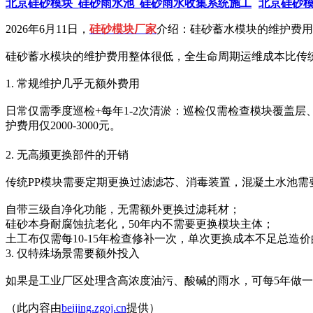
北京硅砂模块_硅砂雨水池_硅砂雨水收集系统施工
北京硅砂模
2026年6月11日，
硅砂模块厂家
介绍：硅砂蓄水模块的维护费用
硅砂蓄水模块的维护费用整体很低，全生命周期运维成本比传统P
1. 常规维护几乎无额外费用
日常仅需‌季度巡检+每年1-2次清淤‌：巡检仅需检查模块覆
护费用仅2000-3000元。
2. 无高频更换部件的开销
传统PP模块需要定期更换过滤滤芯、消毒装置，混凝土水池需
自带三级自净化功能，无需额外更换过滤耗材；
硅砂本身耐腐蚀抗老化，50年内不需要更换模块主体；
土工布仅需每10-15年检查修补一次，单次更换成本不足总造价
3. 仅特殊场景需要额外投入
如果是工业厂区处理含高浓度油污、酸碱的雨水，可每5年做一
（此内容由
beijing.zgoj.cn
提供）