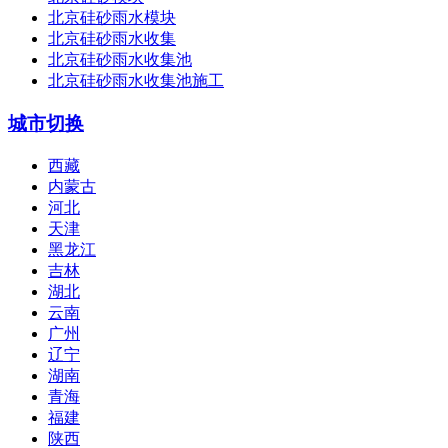
北京硅砂雨水模块
北京硅砂雨水收集
北京硅砂雨水收集池
北京硅砂雨水收集池施工
城市切换
西藏
内蒙古
河北
天津
黑龙江
吉林
湖北
云南
广州
辽宁
湖南
青海
福建
陕西