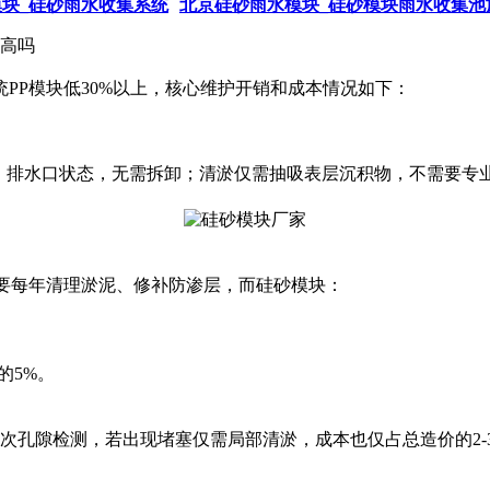
块_硅砂雨水收集系统
北京硅砂雨水模块_硅砂模块雨水收集池
高吗
P模块低30%以上‌，核心维护开销和成本情况如下：
盖层、排水口状态，无需拆卸；清淤仅需抽吸表层沉积物，不需要专业
要每年清理淤泥、修补防渗层，而硅砂模块：
的5%。
次孔隙检测，若出现堵塞仅需局部清淤，成本也仅占总造价的2-