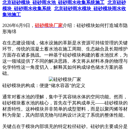
北京硅砂模块_硅砂雨水池_硅砂雨水收集系统施工
北京硅砂
模块_硅砂雨水收集系统
北京硅砂雨水模块_硅砂模块雨水收
集池施工
2026年6月9日，
硅砂模块厂家
介绍：硅砂模块如何打造城市隐
形海绵
在生态建设领域，储水设施的革新是水资源可持续管理的关键
环节。传统的混凝土蓄水池在施工周期、生态融合及长期维护
方面存在诸多挑战。一种基于硅砂模块构建的蓄水池技术，为
这一领域提供了不同的解决思路。本文将从材料本身的物理与
化学特性这一角度切入，解释其如何构成绿色储水方案的基
础。
硅砂模块的构成：便捷“储水容器”的定义
通常对蓄水池的理解，集中于其容纳水体的空间功能。然而，
硅砂模块蓄水池的核心，首先在于其构成单元——硅砂模块的
材质特性。这种模块并非简单的成型塑料，而是以聚丙烯等材
料为骨架，其内部填充物与结构设计决定了系统的整体性能。
关键点在于模块内部填充的特定粒径硅砂。硅砂的主要成分是