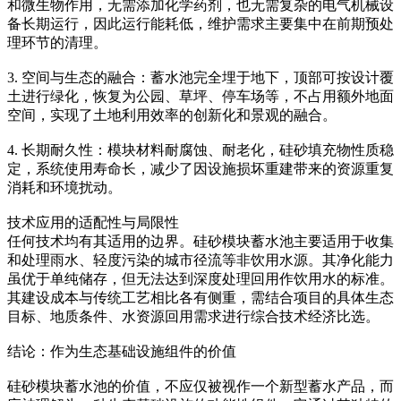
和微生物作用，无需添加化学药剂，也无需复杂的电气机械设
备长期运行，因此运行能耗低，维护需求主要集中在前期预处
理环节的清理。
3. 空间与生态的融合：蓄水池完全埋于地下，顶部可按设计覆
土进行绿化，恢复为公园、草坪、停车场等，不占用额外地面
空间，实现了土地利用效率的创新化和景观的融合。
4. 长期耐久性：模块材料耐腐蚀、耐老化，硅砂填充物性质稳
定，系统使用寿命长，减少了因设施损坏重建带来的资源重复
消耗和环境扰动。
技术应用的适配性与局限性
任何技术均有其适用的边界。硅砂模块蓄水池主要适用于收集
和处理雨水、轻度污染的城市径流等非饮用水源。其净化能力
虽优于单纯储存，但无法达到深度处理回用作饮用水的标准。
其建设成本与传统工艺相比各有侧重，需结合项目的具体生态
目标、地质条件、水资源回用需求进行综合技术经济比选。
结论：作为生态基础设施组件的价值
硅砂模块蓄水池的价值，不应仅被视作一个新型蓄水产品，而