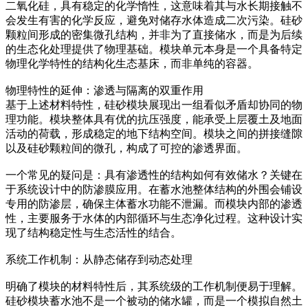
二氧化硅，具有稳定的化学惰性，这意味着其与水长期接触不
会发生有害的化学反应，避免对储存水体造成二次污染。硅砂
颗粒间形成的密集微孔结构，并非为了直接储水，而是为后续
的生态化处理提供了物理基础。模块单元本身是一个具备特定
物理化学特性的结构化生态基床，而非单纯的容器。
物理特性的延伸：渗透与隔离的双重作用
基于上述材料特性，硅砂模块展现出一组看似矛盾却协同的物
理功能。模块整体具有优的抗压强度，能承受上层覆土及地面
活动的荷载，形成稳定的地下结构空间。模块之间的拼接缝隙
以及硅砂颗粒间的微孔，构成了可控的渗透界面。
一个常见的疑问是：具有渗透性的结构如何有效储水？关键在
于系统设计中的防渗膜应用。在蓄水池整体结构的外围会铺设
专用的防渗层，确保主体蓄水功能不泄漏。而模块内部的渗透
性，主要服务于水体的内部循环与生态净化过程。这种设计实
现了结构稳定性与生态活性的结合。
系统工作机制：从静态储存到动态处理
明确了模块的材料特性后，其系统级的工作机制便易于理解。
硅砂模块蓄水池不是一个被动的储水罐，而是一个模拟自然土