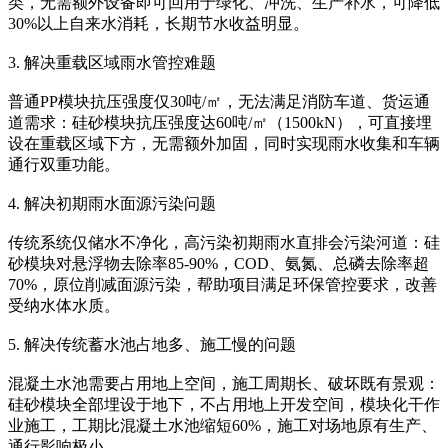
类，无需额外设备即可回用于绿化、冲洗、生产补水，可降低
30%以上自来水消耗，长期节水收益明显。
3. 解决重载区域雨水管控难题
普通PP模块抗压强度仅30吨/㎡，无法满足消防车道、货运通
道需求：硅砂模块抗压强度达‌60吨/㎡（1500kN）‌，可直接埋
设在重载区域下方，无需额外加固，同时实现雨水收集和车辆
通行双重功能。
4. 解决初期雨水面源污染问题
传统系统仅储水不净化，高污染初期雨水直排会污染河道：硅
砂模块对悬浮物去除率85-90%，COD、氨氮、总磷去除率超
70%，原位削减面源污染，帮助项目满足环保管控要求，改善
受纳水体水质。
5. 解决传统蓄水池占地多、施工慢的问题
混凝土水池需要占用地上空间，施工周期长、破坏既有景观：
硅砂模块全部埋设于地下，不占用地上开发空间，模块化干作
业施工，工期比混凝土水池缩短60%，施工对场地原有生产、
通行影响极小。