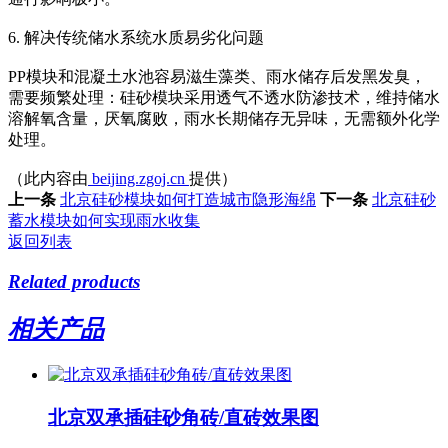
6. 解决传统储水系统水质易劣化问题
PP模块和混凝土水池容易滋生藻类、雨水储存后发黑发臭，
需要频繁处理：硅砂模块采用‌透气不透水防渗技术‌，维持储水
溶解氧含量，厌氧腐败，雨水长期储存无异味，无需额外化学
处理。
（此内容由
beijing.zgoj.cn
提供）
上一条
北京硅砂模块如何打造城市隐形海绵
下一条
北京硅砂
蓄水模块如何实现雨水收集
返回列表
Related products
相关产品
北京双承插硅砂角砖/直砖效果图