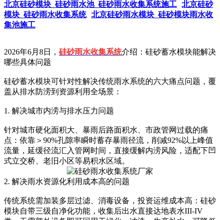
北京硅砂模块_硅砂雨水池_硅砂雨水收集系统施工
北京硅砂
模块_硅砂雨水收集系统
北京硅砂雨水模块_硅砂模块雨水收
集池施工
2026年6月8日，
硅砂雨水收集系统
介绍：硅砂蓄水模块能解决
哪些具体问题
硅砂蓄水模块可针对性解决‌传统雨水系统的六大痛点问题‌，覆
盖从排水防涝到资源利用全场景：
1. 解决城市内涝与排水压力问题
针对城市硬化面积大、暴雨后路面积水、市政管网过载的痛
点：依靠＞90%孔隙率瞬时蓄存暴雨径流，削减92%以上峰值
流量，延缓径流汇入管网时间，直接缓解内涝风险，适配下凹
式立交桥、老旧小区等易积水区域。
2. 解决雨水资源化利用成本高的问题
传统系统需加装多层过滤、消毒设备，投资运维成本高：硅砂
模块自带‌三级自净化功能‌，收集后出水直接达地表水III-IV